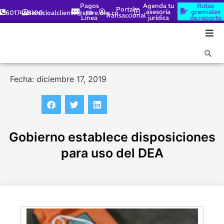
Pagos
Agenda tu
Rutas
Portal
en
asesoría
gremiales
6017448100
servicioalcliente@scare.org.co
Transaccional
Línea
jurídica
de reporte
Fecha: diciembre 17, 2019
Gobierno establece disposiciones
para uso del DEA