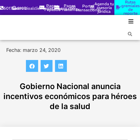
Rutas
Agenda tu
Pagos
Pagos
gremiales
Portal
asesoría
6017448100
servicioalcliente@scare.org.co
Fepasde
Préstamos
de
Transaccional
jurídica
reporte
Fecha: marzo 24, 2020
Gobierno Nacional anuncia
incentivos económicos para héroes
de la salud