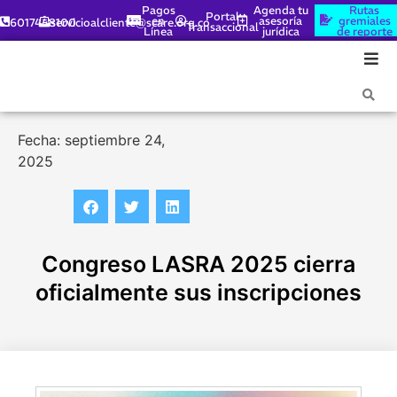
Pagos
Agenda tu
Rutas
Portal
en
asesoría
gremiales
6017448100
servicioalcliente@scare.org.co
Transaccional
Línea
jurídica
de reporte
Fecha: septiembre 24,
2025
Congreso LASRA 2025 cierra
oficialmente sus inscripciones