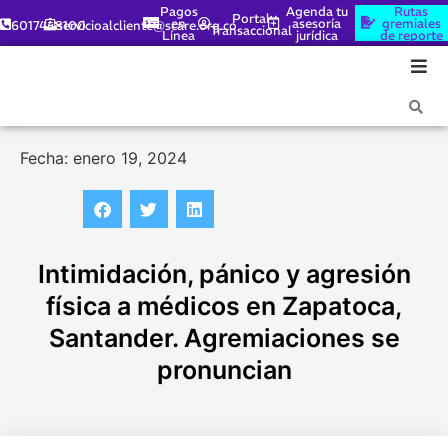
Pagos
Agenda tu
Rutas
Portal
en
asesoría
gremiales
6017448100
servicioalcliente@scare.org.co
Transaccional
Línea
jurídica
de reporte
Fecha: enero 19, 2024
Intimidación, pánico y agresión
física a médicos en Zapatoca,
Santander. Agremiaciones se
pronuncian