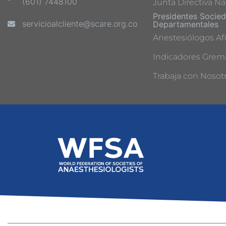
(601) 7448100
Junta Directiva Na
Presidentes Socie
servicioalcliente@scare.org.co
Departamentales
Anestesiólogos Afi
Indicadores Gremi
Trabaja con Nosot