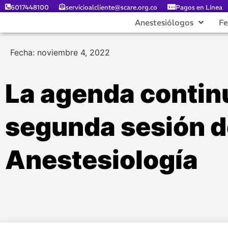
6017448100
servicioalcliente@scare.org.co
Pagos en Línea
Anestesiólogos
F
Fecha: noviembre 4, 2022
La agenda continu
segunda sesión d
Anestesiología