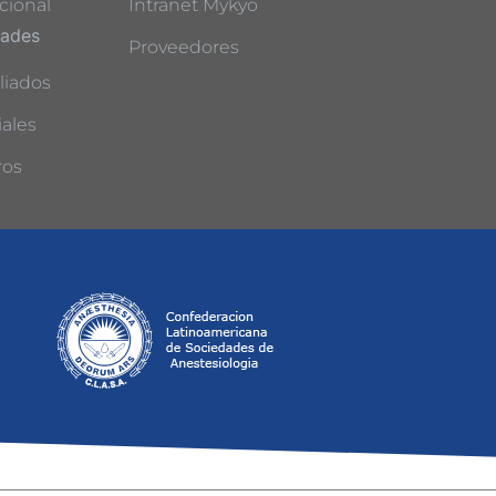
cional
Intranet Mykyo
dades
Proveedores
liados
ales
ros