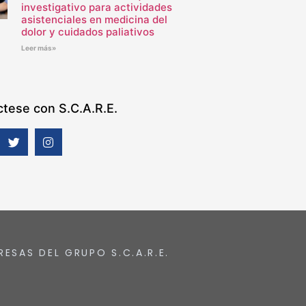
investigativo para actividades
asistenciales en medicina del
dolor y cuidados paliativos
Leer más»
tese con S.C.A.R.E.
RESAS DEL GRUPO S.C.A.R.E.