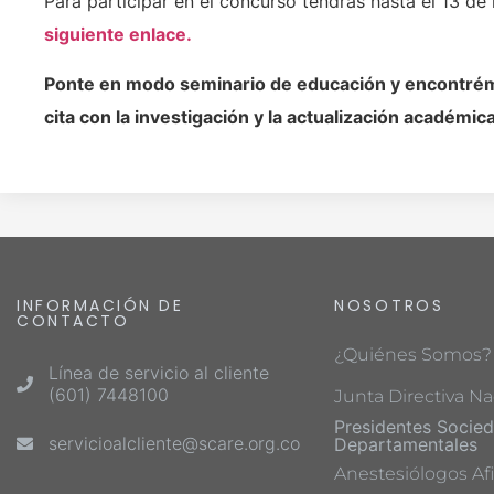
Para participar en el concurso tendrás hasta el 13 de
siguiente enlace.
Ponte en modo seminario de educación y encontré
cita con la investigación y la actualización académica
INFORMACIÓN DE
NOSOTROS
CONTACTO
¿Quiénes Somos?
Línea de servicio al cliente
(601) 7448100
Junta Directiva Na
Presidentes Socie
servicioalcliente@scare.org.co
Departamentales
Anestesiólogos Afi