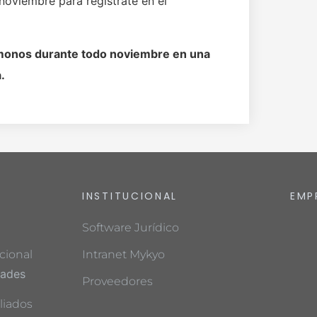
 noviembre para regístrate en el
monos durante todo noviembre en una
.
INSTITUCIONAL
EMP
Software Jurídico
cional
Intranet Mykyo
dades
Proveedores
liados