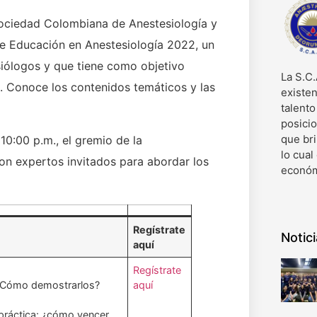
Sociedad Colombiana de Anestesiología y
 de Educación en Anestesiología 2022, un
siólogos y que tiene como objetivo
La S.C.
n. Conoce los contenidos temáticos y las
existen
talent
posici
que bri
10:00 p.m., el gremio de la
lo cual
con expertos invitados para abordar los
económ
Regístrate
Notic
aquí
Regístrate
 ¿Cómo demostrarlos?
aquí
 práctica: ¿cómo vencer