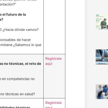
entación?”
o el futuro de la
a?
 XXI ¿Hacia dónde vamos?
onsables de hacer
olombiana ¿Sabemos lo que
Regístrate
s no técnicas, el reto de
aquí
je en competencias no
no técnicas en salud?
Regístrate
bilidades técnicas,
aquí