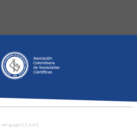
s
del grupo S.C.A.R.E.