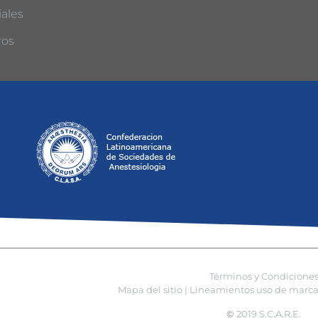
ales
ros
Términos y Condicione
Mapa del sitio |
Lineamientos uso de marca 
©
2019 S.C.A.R.E.