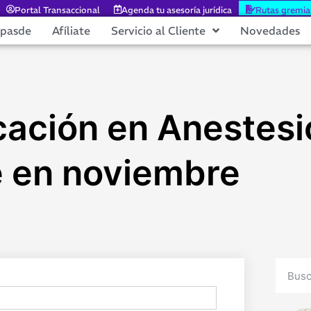
Portal Transaccional
Agenda tu asesoría jurídica
Rutas gremia
epasde
Afíliate
Servicio al Cliente
Novedades
ación en Anestesi
e en noviembre