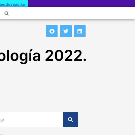
les de reporte
ología 2022.