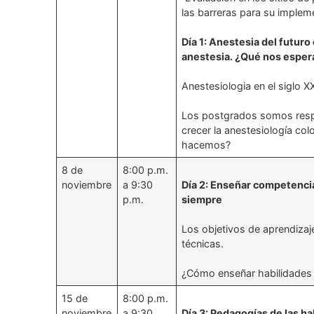
las barreras para su implem
Día 1: Anestesia del futuro 
anestesia. ¿Qué nos esper
Anestesiologia en el siglo
Los postgrados somos resp
crecer la anestesiología c
hacemos?
8 de
8:00 p.m.
noviembre
a 9:30
Día 2: Enseñar competencia
p.m.
siempre
Los objetivos de aprendiza
técnicas.
¿Cómo enseñar habilidades 
15 de
8:00 p.m.
noviembre
a 9:30
Día 3: Pedagogías de las ha