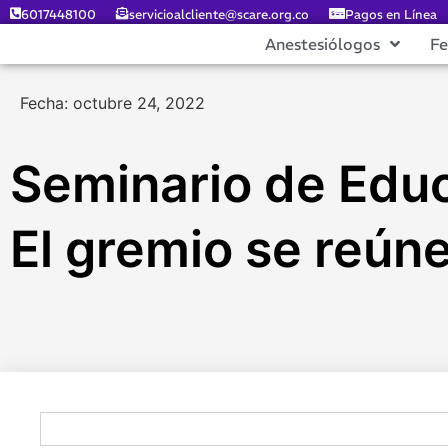
6017448100
servicioalcliente@scare.org.co
Pagos en Línea
Anestesiólogos
F
Fecha: octubre 24, 2022
Seminario de Educ
El gremio se reún