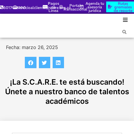
Pagos
Agenda tu
Rutas
Portal
en
asesoría
gremiales
6017448100
servicioalcliente@scare.org.co
Transaccional
Línea
jurídica
de reporte
Fecha: marzo 26, 2025
¡La S.C.A.R.E. te está buscando!
Únete a nuestro banco de talentos
académicos