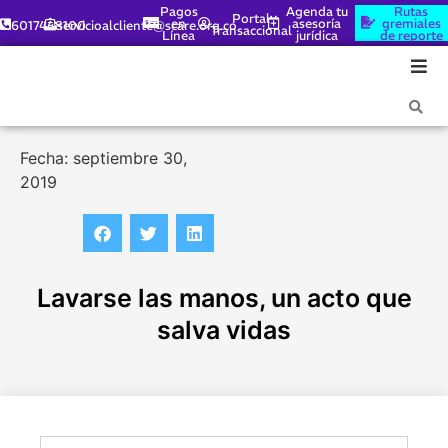
Pagos
Agenda tu
Rutas
Portal
en
asesoría
gremiales
6017448100
servicioalcliente@scare.org.co
Transaccional
Línea
jurídica
de reporte
Fecha: septiembre 30,
2019
Lavarse las manos, un acto que
salva vidas