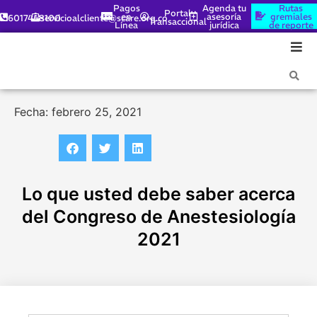
Pagos
Agenda tu
Rutas
Portal
en
asesoría
gremiales
6017448100
servicioalcliente@scare.org.co
Transaccional
Línea
jurídica
de reporte
Fecha: febrero 25, 2021
Lo que usted debe saber acerca
del Congreso de Anestesiología
2021