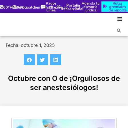
Pagos
Agenda tu
Rutas
Portal
en
asesoría
gremiales
6017448100
servicioalcliente@scare.org.co
Transaccional
Línea
jurídica
de reporte
Fecha: octubre 1, 2025
Octubre con O de ¡Orgullosos de
ser anestesiólogos!