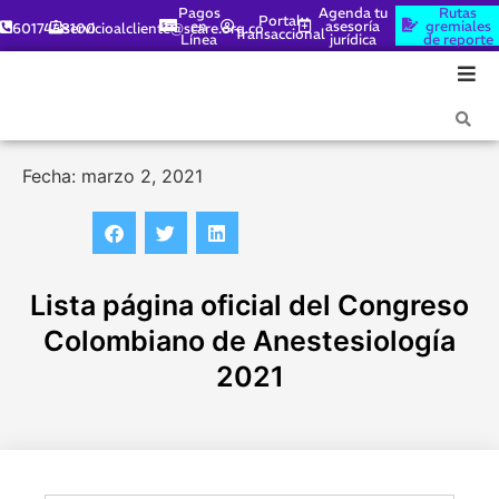
Pagos
Agenda tu
Rutas
Portal
en
asesoría
gremiales
6017448100
servicioalcliente@scare.org.co
Transaccional
Línea
jurídica
de reporte
Fecha: marzo 2, 2021
Lista página oficial del Congreso
Colombiano de Anestesiología
2021