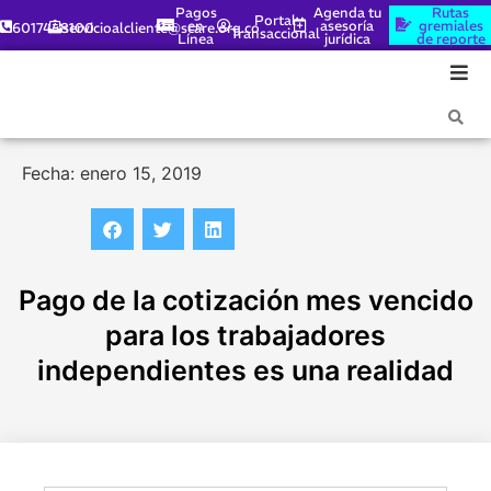
Pagos
Agenda tu
Rutas
Portal
en
asesoría
gremiales
6017448100
servicioalcliente@scare.org.co
Transaccional
Línea
jurídica
de reporte
Fecha: enero 15, 2019
Pago de la cotización mes vencido
para los trabajadores
independientes es una realidad