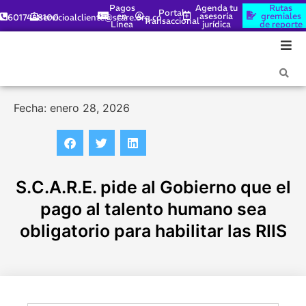
Pagos
Agenda tu
Rutas
Portal
en
asesoría
gremiales
6017448100
servicioalcliente@scare.org.co
Transaccional
Línea
jurídica
de reporte
Fecha: enero 28, 2026
S.C.A.R.E. pide al Gobierno que el
pago al talento humano sea
obligatorio para habilitar las RIIS