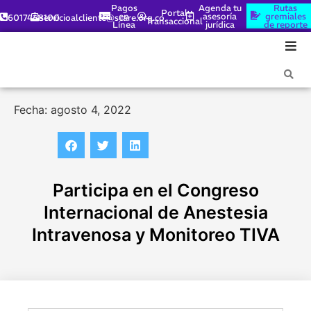
Pagos
Agenda tu
Rutas
Portal
en
asesoría
gremiales
6017448100
servicioalcliente@scare.org.co
Transaccional
Línea
jurídica
de reporte
Fecha: agosto 4, 2022
Participa en el Congreso
Internacional de Anestesia
Intravenosa y Monitoreo TIVA