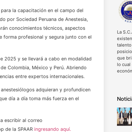
 para la capacitación en el campo del
rado por Sociedad Peruana de Anestesia,
arán conocimientos técnicos, aspectos
La S.C.
de forma profesional y segura junto con el
existen
talent
posici
que bri
e 2025 y se llevará a cabo en modalidad
lo cual
es de Colombia, México y Perú. Abriendo
económ
encias entre expertos internacionales.
 anestesiólogos adquieran y profundicen
ue día a día toma más fuerza en el
Notic
mos a escribir al correo
pp de la SPAAR
ingresando aquí.