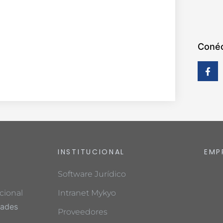
Conéc
INSTITUCIONAL
EMP
Software Jurídico
cional
Intranet Mykyo
dades
Proveedores