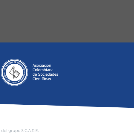
s
del grupo S.C.A.R.E.