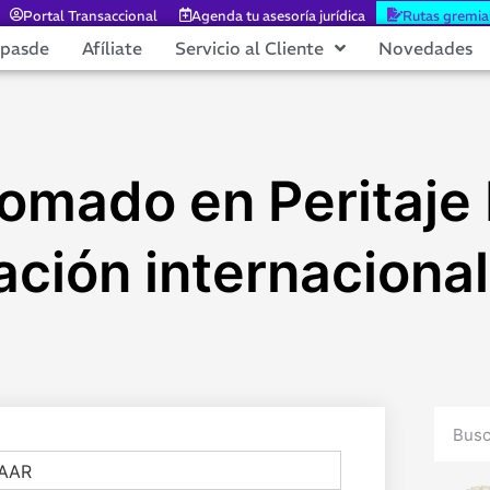
Portal Transaccional
Agenda tu asesoría jurídica
Rutas gremia
epasde
Afíliate
Servicio al Cliente
Novedades
plomado en Peritaj
ación internacional