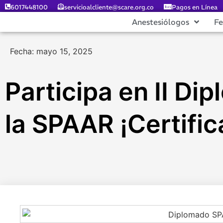
6017448100
servicioalcliente@scare.org.co
Pagos en Línea
Anestesiólogos
F
Fecha: mayo 15, 2025
Participa en II Di
la SPAAR ¡Certific