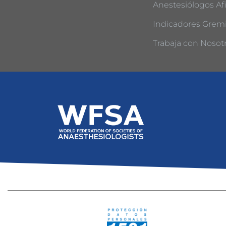
Anestesiólogos Afi
Indicadores Gremi
Trabaja con Nosot