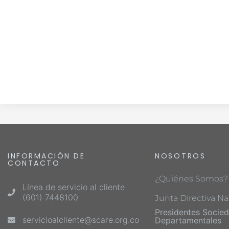
INFORMACIÓN DE
NOSOTROS
CONTACTO
¿Quiénes Somos?
Línea de servicio al cliente
(601) 7448100
Junta Directiva Na
Presidentes Socie
servicioalcliente@scare.org.co
Departamentales