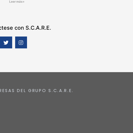
Leer más»
tese con S.C.A.R.E.
RESAS DEL GRUPO S.C.A.R.E.