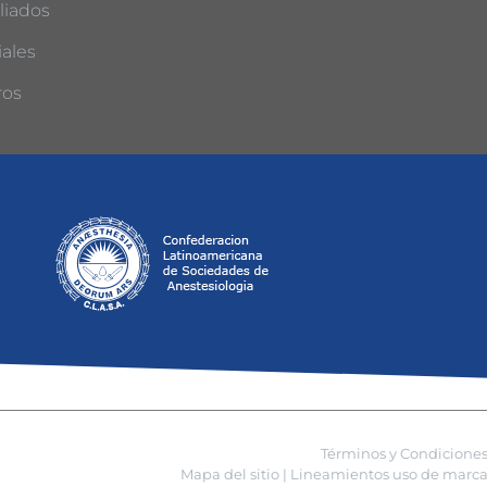
liados
ales
ros
Términos y Condicione
Mapa del sitio |
Lineamientos uso de marca 