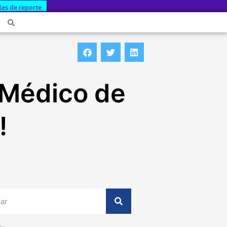
les de reporte
e Médico de
!