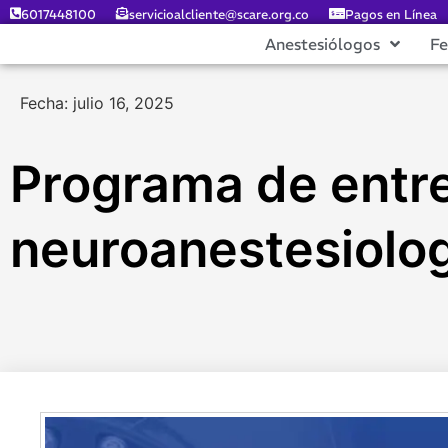
6017448100
servicioalcliente@scare.org.co
Pagos en Línea
Anestesiólogos
F
Fecha: julio 16, 2025
Programa de entr
neuroanestesiolog