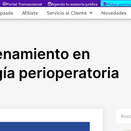
Portal Transaccional
Agenda tu asesoría jurídica
Rutas gremia
epasde
Afíliate
Servicio al Cliente
Novedades
enamiento en
ía perioperatoria