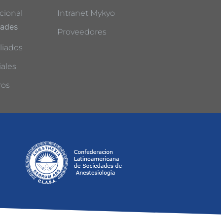
cional
Intranet Mykyo
dades
Proveedores
liados
ales
ros