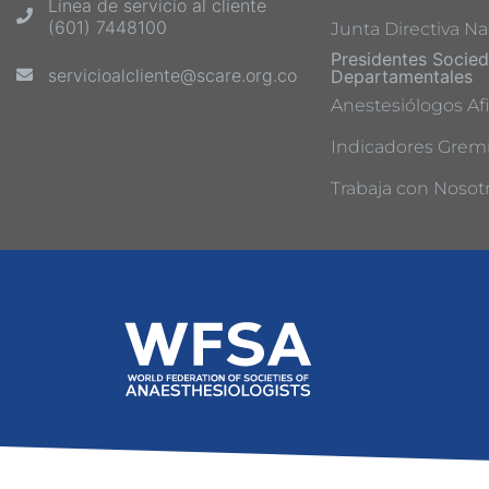
Línea de servicio al cliente
(601) 7448100
Junta Directiva Na
Presidentes Socie
servicioalcliente@scare.org.co
Departamentales
Anestesiólogos Afi
Indicadores Gremi
Trabaja con Nosot