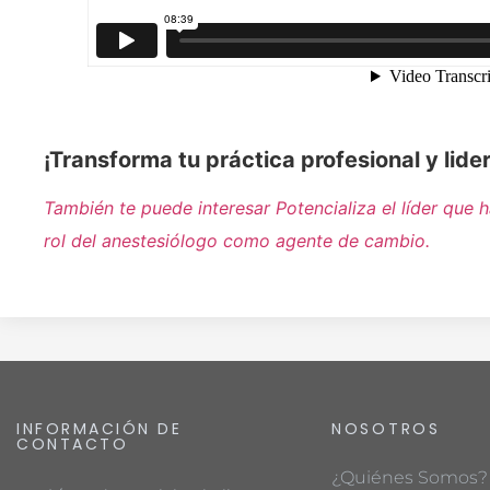
¡Transforma tu práctica profesional y lid
También te puede interesar Potencializa el líder que h
rol del anestesiólogo como agente de cambio.
INFORMACIÓN DE
NOSOTROS
CONTACTO
¿Quiénes Somos?