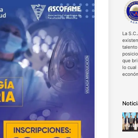
La S.C.
existen
talent
posici
que bri
lo cual
económ
Notic