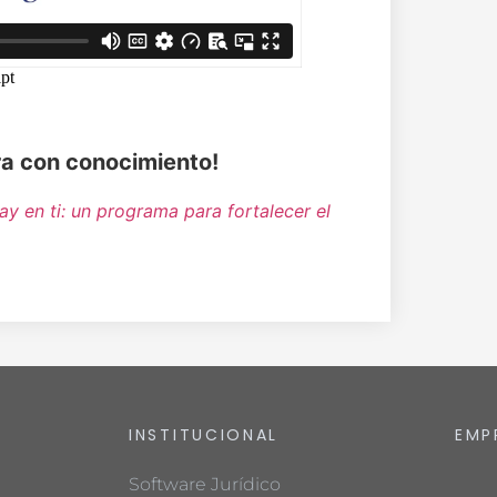
era con conocimiento!
ay en ti: un programa para fortalecer el
INSTITUCIONAL
EMP
Software Jurídico