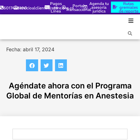
Pagos
Agenda tu
Rutas
Portal
en
asesoría
gremiales
6017448100
servicioalcliente@scare.org.co
Transaccional
Línea
jurídica
de reporte
Fecha: abril 17, 2024
Agéndate ahora con el Programa
Global de Mentorías en Anestesia