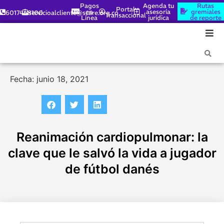
Pagos
Agenda tu
Rutas
Portal
en
asesoría
gremiales
6017448100
servicioalcliente@scare.org.co
Transaccional
Línea
jurídica
de reporte
Fecha: junio 18, 2021
Reanimación cardiopulmonar: la
clave que le salvó la vida a jugador
de fútbol danés