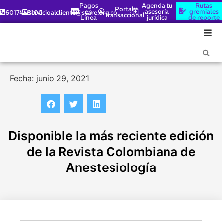
Pagos
Agenda tu
Rutas
Portal
en
asesoría
gremiales
6017448100
servicioalcliente@scare.org.co
Transaccional
Línea
jurídica
de reporte
Fecha: junio 29, 2021
Disponible la más reciente edición
de la Revista Colombiana de
Anestesiología