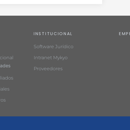
INSTITUCIONAL
EMP
Software Jurídico
cional
Intranet Mykyo
dades
Proveedores
liados
ales
ros