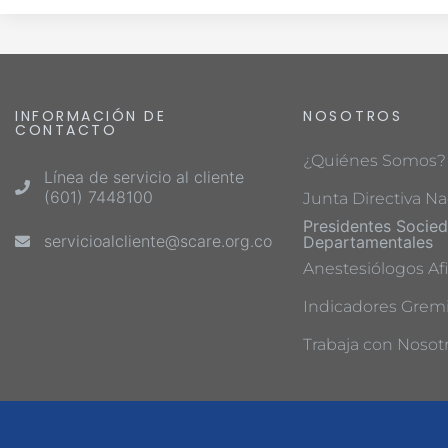
INFORMACIÓN DE
NOSOTROS
CONTACTO
¿Quiénes Somos?
Línea de servicio al cliente
(601) 7448100
Junta Directiva Na
Presidentes Socie
servicioalcliente@scare.org.co
Departamentales
Anestesiólogos Afi
Indicadores Gremi
Trabaja con Nosot