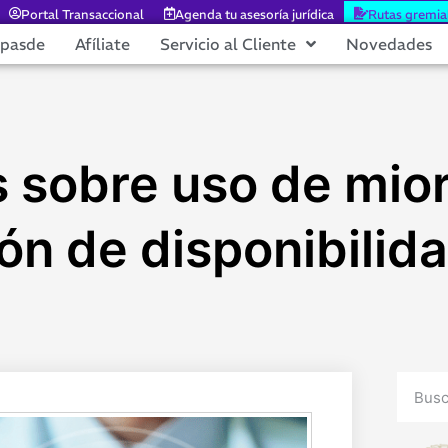
Portal Transaccional
Agenda tu asesoría jurídica
Rutas gremia
epasde
Afíliate
Servicio al Cliente
Novedades
sobre uso de mior
ón de disponibilida