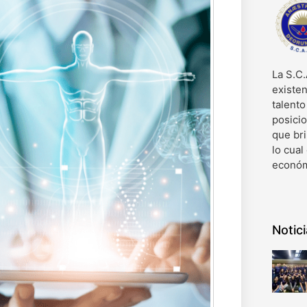
La S.C.
existen
talent
posici
que bri
lo cual
económ
Notic