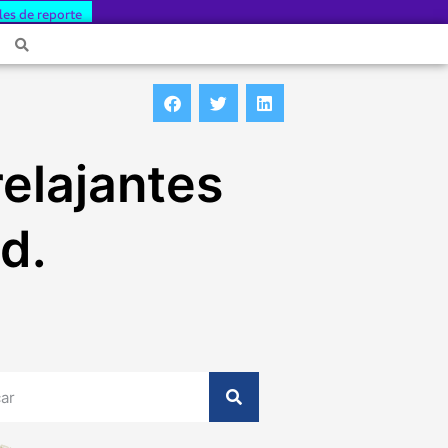
les de reporte
elajantes
d.