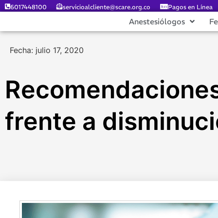
6017448100
servicioalcliente@scare.org.co
Pagos en Línea
Anestesiólogos
F
Fecha: julio 17, 2020
Recomendaciones 
frente a disminuci