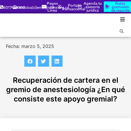
Pagos
Agenda tu
Rutas
Portal
en
asesoría
gremiales
6017448100
servicioalcliente@scare.org.co
Transaccional
Línea
jurídica
de reporte
Fecha: marzo 5, 2025
Recuperación de cartera en el
gremio de anestesiología ¿En qué
consiste este apoyo gremial?