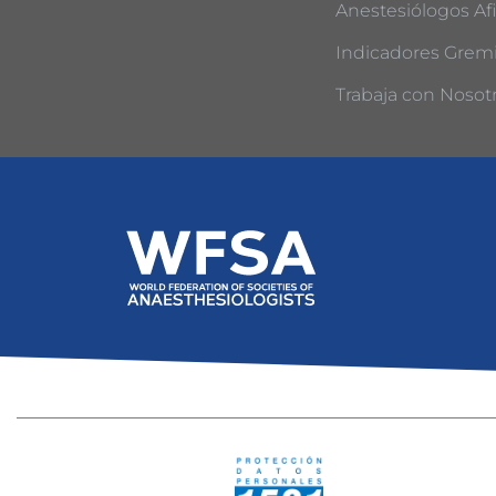
Anestesiólogos Afi
Indicadores Gremi
Trabaja con Nosot