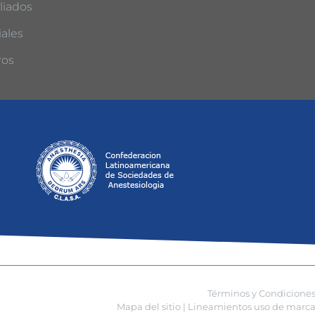
liados
ales
ros
Términos y Condicione
Mapa del sitio |
Lineamientos uso de marca 