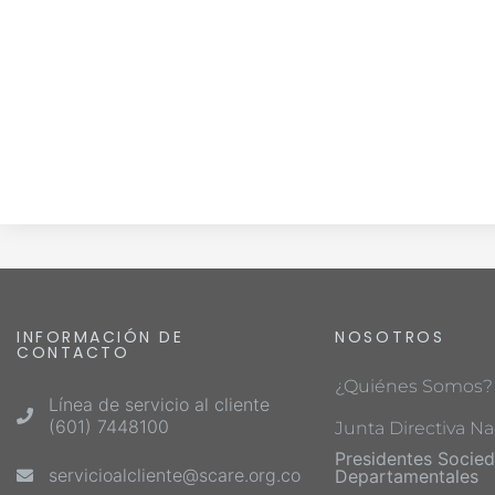
INFORMACIÓN DE
NOSOTROS
CONTACTO
¿Quiénes Somos?
Línea de servicio al cliente
(601) 7448100
Junta Directiva Na
Presidentes Socie
servicioalcliente@scare.org.co
Departamentales