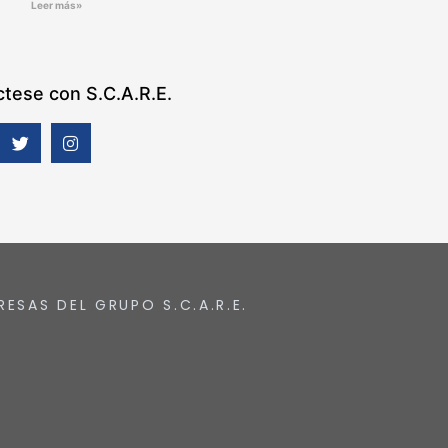
Leer más»
tese con S.C.A.R.E.
RESAS DEL GRUPO S.C.A.R.E.