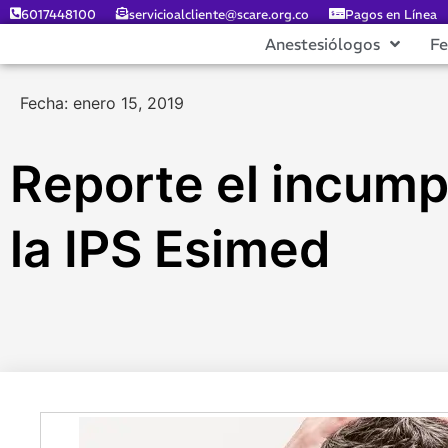
6017448100
servicioalcliente@scare.org.co
Pagos en Línea
Anestesiólogos
F
Fecha: enero 15, 2019
Reporte el incump
la IPS Esimed