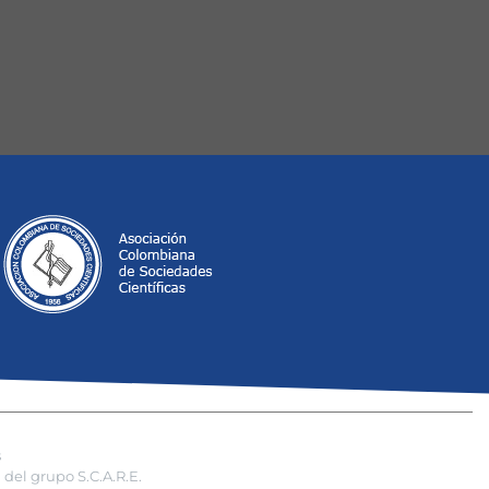
s
del grupo S.C.A.R.E.