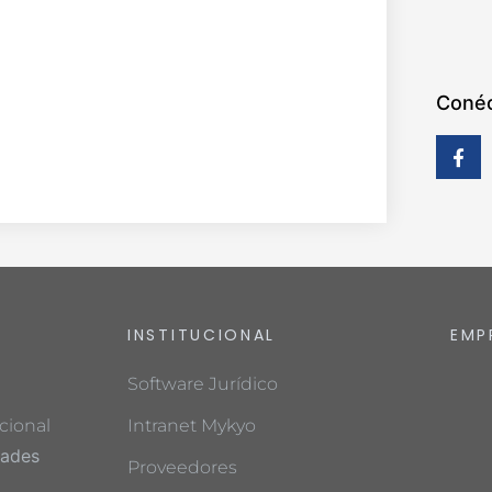
Conéc
INSTITUCIONAL
EMP
Software Jurídico
cional
Intranet Mykyo
dades
Proveedores