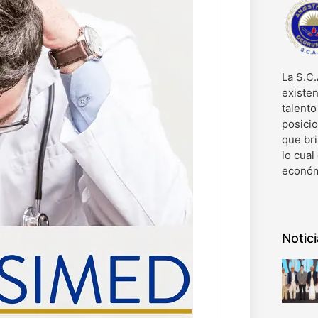
La S.C.
existen
talent
posici
que bri
lo cual
económ
Notic