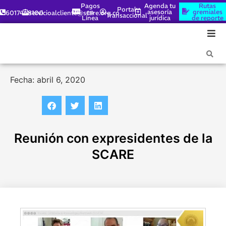
Pagos
Agenda tu
Rutas
Portal
en
asesoría
gremiales
6017448100
servicioalcliente@scare.org.co
Transaccional
Línea
jurídica
de reporte
Fecha: abril 6, 2020
Reunión con expresidentes de la
SCARE