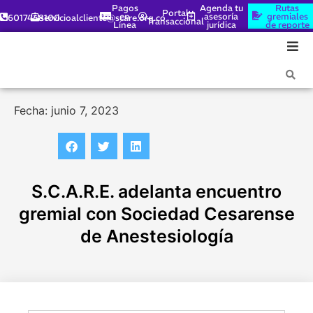
Pagos
Agenda tu
Rutas
Portal
en
asesoría
gremiales
6017448100
servicioalcliente@scare.org.co
Transaccional
Línea
jurídica
de reporte
Fecha: junio 7, 2023
S.C.A.R.E. adelanta encuentro
gremial con Sociedad Cesarense
de Anestesiología