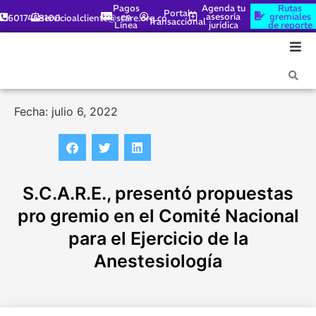
Pagos
Agenda tu
Rutas
Portal
en
asesoría
gremiales
6017448100
servicioalcliente@scare.org.co
Transaccional
Línea
jurídica
de reporte
Fecha: julio 6, 2022
S.C.A.R.E., presentó propuestas
pro gremio en el Comité Nacional
para el Ejercicio de la
Anestesiología