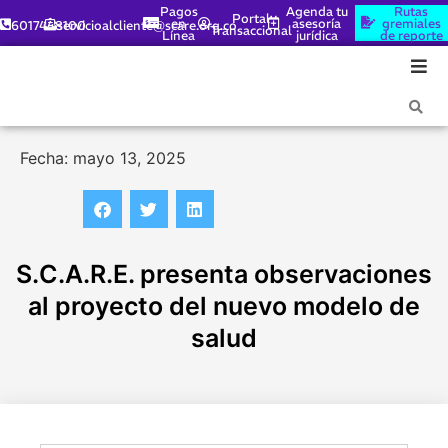
Pagos
Agenda tu
Rutas
Portal
en
asesoría
gremiales
6017448100
servicioalcliente@scare.org.co
Transaccional
Línea
jurídica
de reporte
Fecha: mayo 13, 2025
S.C.A.R.E. presenta observaciones
al proyecto del nuevo modelo de
salud