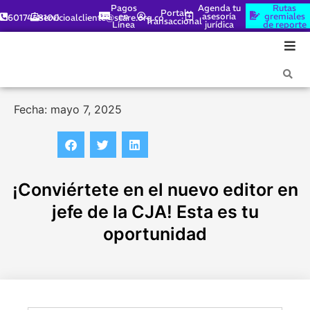
Pagos
Agenda tu
Rutas
Portal
en
asesoría
gremiales
6017448100
servicioalcliente@scare.org.co
Transaccional
Línea
jurídica
de reporte
Fecha: mayo 7, 2025
¡Conviértete en el nuevo editor en
jefe de la CJA! Esta es tu
oportunidad