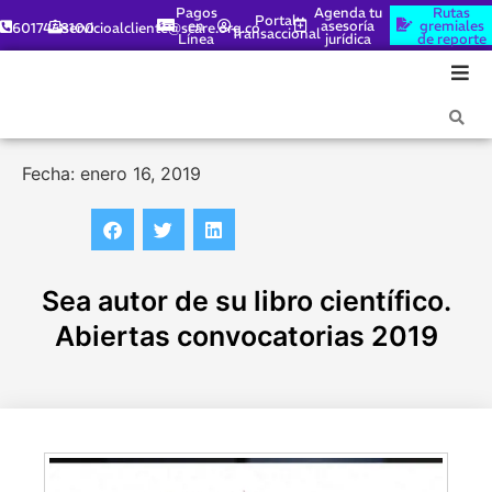
Pagos
Agenda tu
Rutas
Portal
en
asesoría
gremiales
6017448100
servicioalcliente@scare.org.co
Transaccional
Línea
jurídica
de reporte
Fecha: enero 16, 2019
Sea autor de su libro científico.
Abiertas convocatorias 2019