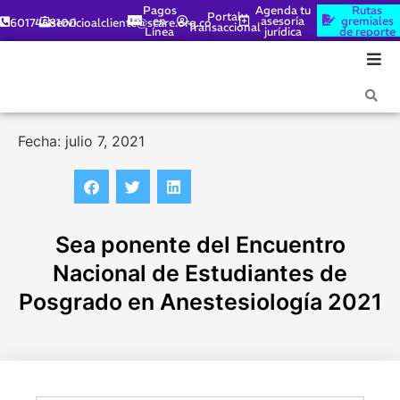
Pagos
Agenda tu
Rutas
Portal
en
asesoría
gremiales
6017448100
servicioalcliente@scare.org.co
Transaccional
Línea
jurídica
de reporte
Fecha: julio 7, 2021
Sea ponente del Encuentro
Nacional de Estudiantes de
Posgrado en Anestesiología 2021