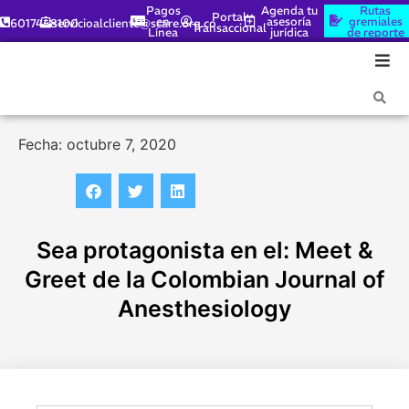
Pagos
Agenda tu
Rutas
Portal
en
asesoría
gremiales
6017448100
servicioalcliente@scare.org.co
Transaccional
Línea
jurídica
de reporte
Fecha: octubre 7, 2020
Sea protagonista en el: Meet &
Greet de la Colombian Journal of
Anesthesiology