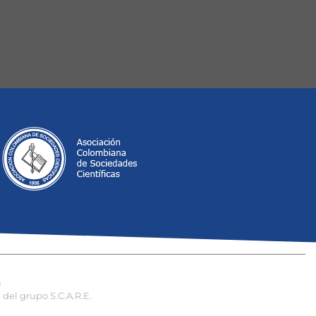
s
del grupo S.C.A.R.E.