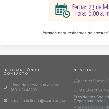
Jornada para residentes de anestesi
INFORMACIÓN DE
NOSOTROS
CONTACTO
¿Quiénes Somos?
Línea de servicio al cliente
(601) 7448100
Junta Directiva Na
Presidentes Socie
servicioalcliente@scare.org.co
Departamentales
Anestesiólogos Afi