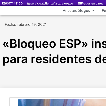
6017448100
servicioalcliente@scare.org.co
Pagos en Línea
Anestesiólogos
F
Fecha: febrero 19, 2021
«Bloqueo ESP» ins
para residentes d