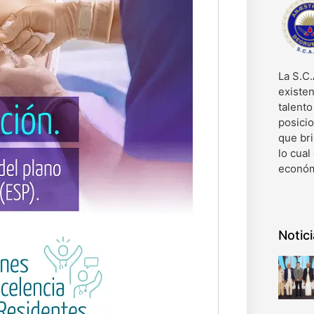
La S.C.
existen
talent
posici
que bri
lo cual
económ
Notic