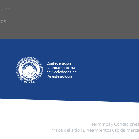
ales
ros
Términos y Condicione
Mapa del sitio |
Lineamientos uso de marca 