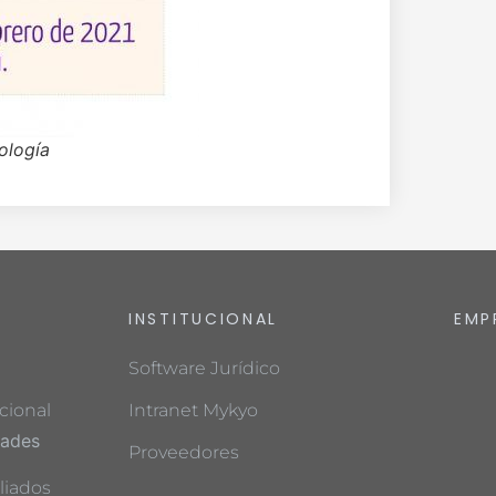
ología
INSTITUCIONAL
EMP
Software Jurídico
cional
Intranet Mykyo
dades
Proveedores
liados