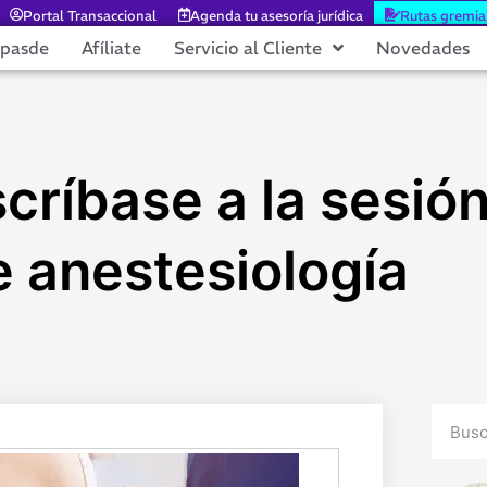
Portal Transaccional
Agenda tu asesoría jurídica
Rutas gremia
epasde
Afíliate
Servicio al Cliente
Novedades
críbase a la sesi
e anestesiología