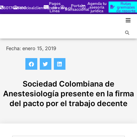
Pagos
Agenda tu
Rutas
Portal
en
asesoría
gremiales
6017448100
servicioalcliente@scare.org.co
Transaccional
Línea
jurídica
de reporte
Fecha: enero 15, 2019
Sociedad Colombiana de
Anestesiología presente en la firma
del pacto por el trabajo decente