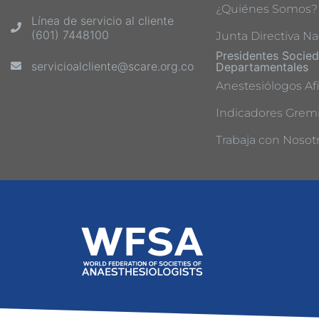
¿Quiénes Somos?
Línea de servicio al cliente
(601) 7448100
Junta Directiva Na
Presidentes Socie
servicioalcliente@scare.org.co
Departamentales
Anestesiólogos Afi
Indicadores Gremi
Trabaja con Nosot