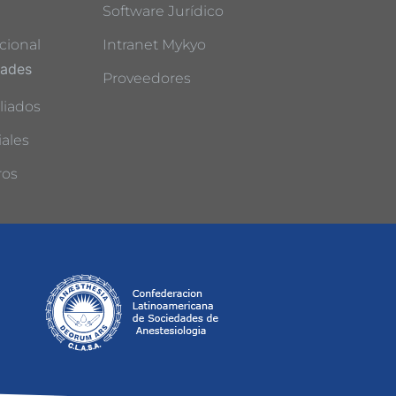
Software Jurídico
cional
Intranet Mykyo
dades
Proveedores
liados
ales
ros