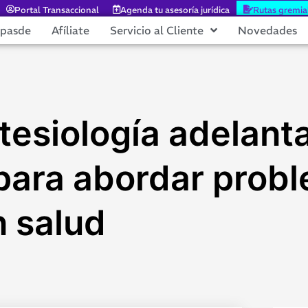
Portal Transaccional
Agenda tu asesoría jurídica
Rutas gremia
epasde
Afíliate
Servicio al Cliente
Novedades
esiología adelant
para abordar probl
 salud