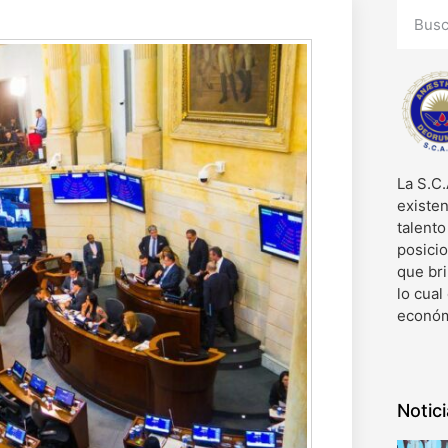
La S.C.
existen
talent
posici
que bri
lo cual
económ
Notic