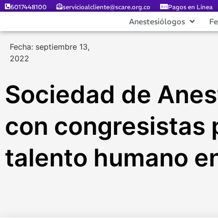
6017448100
servicioalcliente@scare.org.co
Pagos en Línea
Anestesiólogos
F
Fecha: septiembre 13,
2022
Sociedad de Anest
con congresistas 
talento humano en