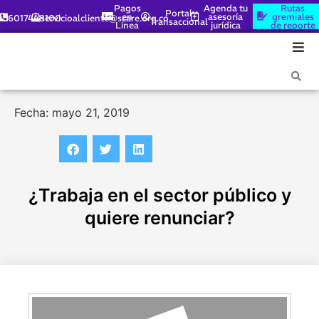
Pagos
Agenda tu
Rutas
Portal
en
asesoría
gremiales
6017448100
servicioalcliente@scare.org.co
Transaccional
Línea
jurídica
de reporte
Fecha: mayo 21, 2019
¿Trabaja en el sector público y
quiere renunciar?