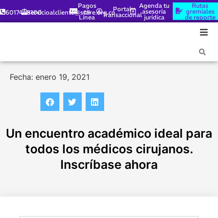
Pagos
Agenda tu
Rutas
Portal
en
asesoría
gremiales
6017448100
servicioalcliente@scare.org.co
Transaccional
Línea
jurídica
de reporte
Fecha: enero 19, 2021
Un encuentro académico ideal para
todos los médicos cirujanos.
Inscríbase ahora