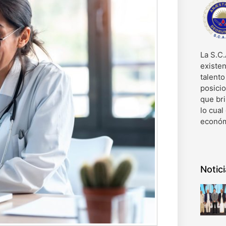
La S.C.
existen
talent
posici
que bri
lo cual
económ
Notic