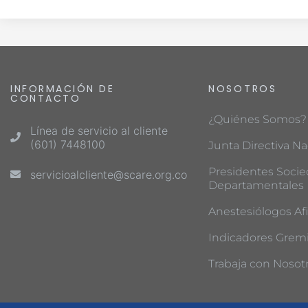
INFORMACIÓN DE
NOSOTROS
CONTACTO
¿Quiénes Somos?
Línea de servicio al cliente
(601) 7448100
Junta Directiva Na
Presidentes Soci
servicioalcliente@scare.org.co
Departamentales
Anestesiólogos Afi
Indicadores Gremi
Trabaja con Nosot