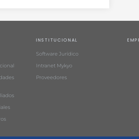
INSTITUCIONAL
EMP
Software Jurídico
cional
Intranet Mykyo
edades
Proveedores
liados
ales
ros