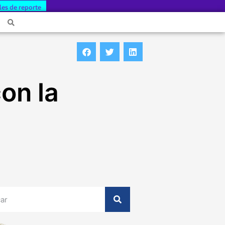
les de reporte
on la