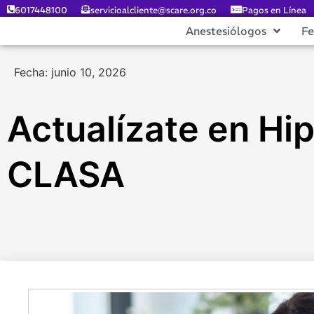
6017448100
servicioalcliente@scare.org.co
Pagos en Línea
Anestesiólogos
F
Fecha: junio 10, 2026
Actualízate en Hi
CLASA