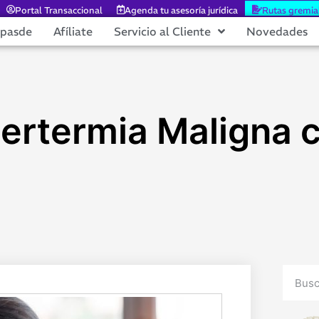
Portal Transaccional
Agenda tu asesoría jurídica
Rutas gremia
epasde
Afíliate
Servicio al Cliente
Novedades
pertermia Maligna c