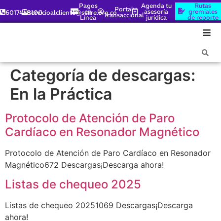
Pagos
Agenda tu
Rutas
Portal
en
asesoría
gremiales
6017448100
servicioalcliente@scare.org.co
Transaccional
Línea
jurídica
de reporte
Categoría de descargas:
En la Práctica
Protocolo de Atención de Paro
Cardíaco en Resonador Magnético
Protocolo de Atención de Paro Cardíaco en Resonador
Magnético672 Descargas¡Descarga ahora!
Listas de chequeo 2025
Listas de chequeo 20251069 Descargas¡Descarga
ahora!