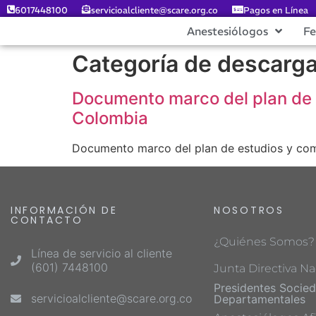
6017448100
servicioalcliente@scare.org.co
Pagos en Línea
Anestesiólogos
F
Categoría de descarg
Documento marco del plan de 
Colombia
Documento marco del plan de estudios y com
INFORMACIÓN DE
NOSOTROS
CONTACTO
¿Quiénes Somos?
Línea de servicio al cliente
(601) 7448100
Junta Directiva Na
Presidentes Socie
servicioalcliente@scare.org.co
Departamentales