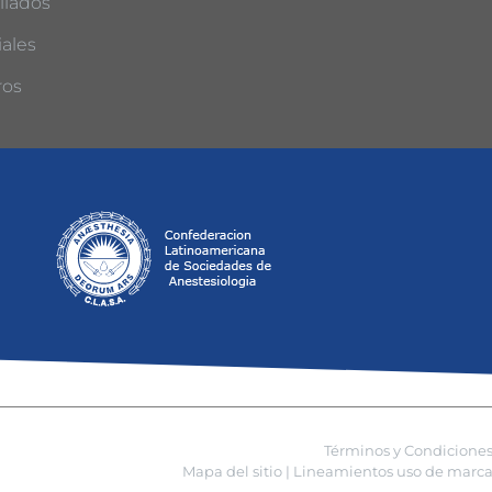
liados
ales
ros
Términos y Condicione
Mapa del sitio |
Lineamientos uso de marca 