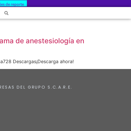
les de reporte
ama de anestesiología en
ia728 Descargas¡Descarga ahora!
RESAS DEL GRUPO S.C.A.R.E.