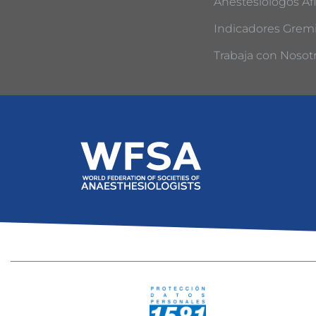
Anestesiólogos Afi
Indicadores Gremi
Trabaja con Nosot