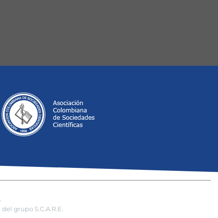
s
del grupo S.C.A.R.E.