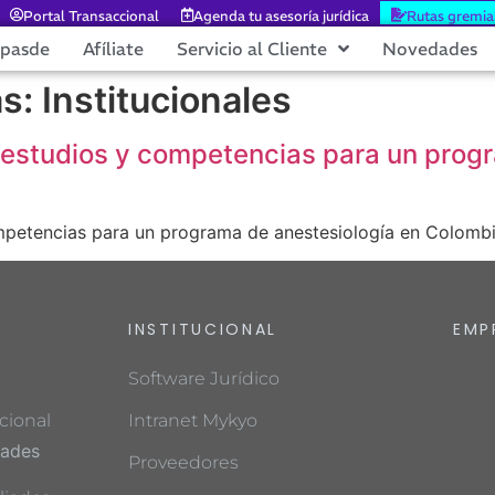
Portal Transaccional
Agenda tu asesoría jurídica
Rutas gremia
epasde
Afíliate
Servicio al Cliente
Novedades
as:
Institucionales
estudios y competencias para un progr
petencias para un programa de anestesiología en Colomb
INSTITUCIONAL
EMP
Software Jurídico
cional
Intranet Mykyo
dades
Proveedores