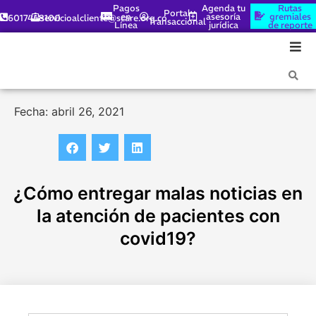
Pagos
Agenda tu
Rutas
Portal
en
asesoría
gremiales
6017448100
servicioalcliente@scare.org.co
Transaccional
Línea
jurídica
de reporte
Fecha: abril 26, 2021
¿Cómo entregar malas noticias en
la atención de pacientes con
covid19?