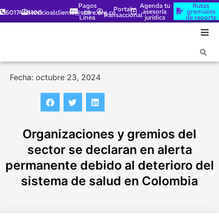
Pagos
Agenda tu
Rutas
Portal
en
asesoría
gremiales
6017448100
servicioalcliente@scare.org.co
Transaccional
Línea
jurídica
de reporte
Fecha: octubre 23, 2024
Organizaciones y gremios del
sector se declaran en alerta
permanente debido al deterioro del
sistema de salud en Colombia