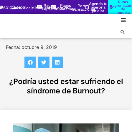
Rutas
Agenda tu
Pagos
Pagos
gremiales
Portal
asesoría
6017448100
servicioalcliente@scare.org.co
Fepasde
Préstamos
de
Transaccional
jurídica
reporte
Fecha: octubre 9, 2019
¿Podría usted estar sufriendo el
síndrome de Burnout?