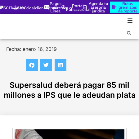
Pagos
Agenda tu
Rutas
Portal
en
asesoría
gremiales
6017448100
servicioalcliente@scare.org.co
Transaccional
Línea
jurídica
de reporte
Fecha: enero 16, 2019
Supersalud deberá pagar 85 mil
millones a IPS que le adeudan plata