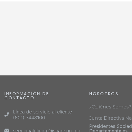
INFORMACIÓN DE
NOSOTROS
CONTACTO
¿Quiénes Somos?
Línea de servicio al cliente
(601) 7448100
Junta Directiva Na
Presidentes Socie
servicioalcliente@scare.org.co
Departamentales