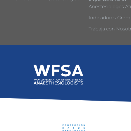
Anestesiólogos Afi
Indicadores Gremi
Trabaja con Nosot