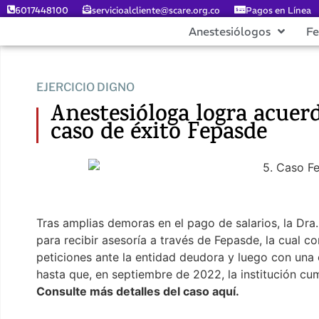
6017448100
servicioalcliente@scare.org.co
Pagos en Línea
Anestesiólogos
F
EJERCICIO DIGNO
Anestesióloga logra acuer
caso de éxito Fepasde
Tras amplias demoras en el pago de salarios, la Dra
para recibir asesoría a través de Fepasde, la cual
peticiones ante la entidad deudora y luego con una c
hasta que, en septiembre de 2022, la institución cu
Consulte más detalles del caso aquí.