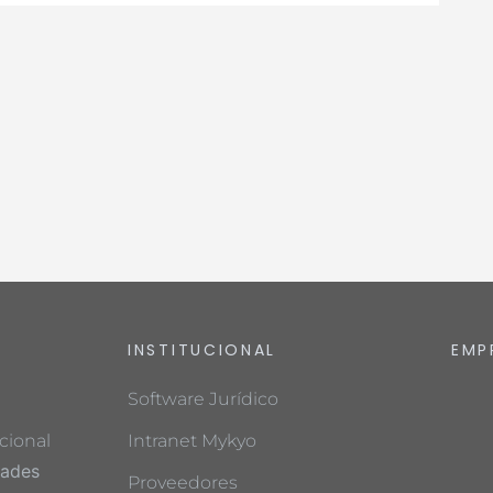
INSTITUCIONAL
EMP
Software Jurídico
cional
Intranet Mykyo
dades
Proveedores