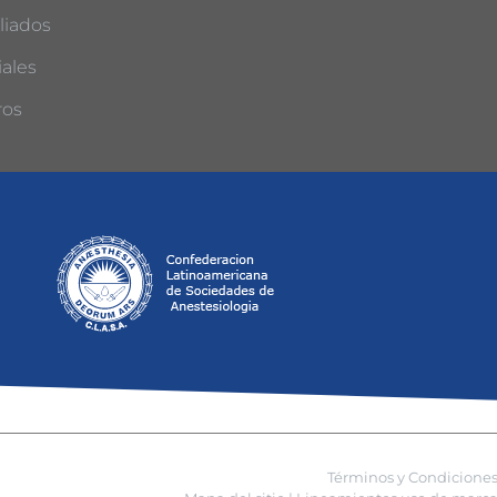
liados
ales
ros
Términos y Condicione