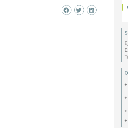
S
E
E
T
O