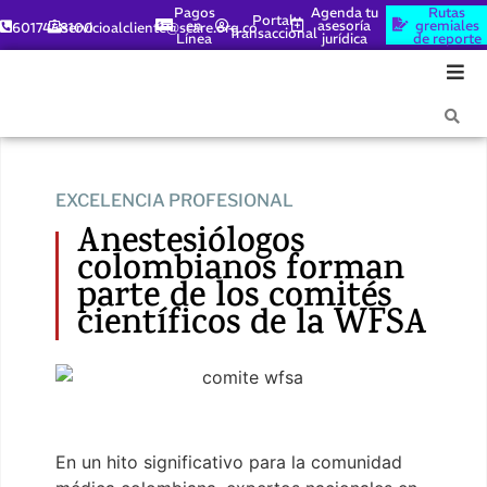
Pagos
Agenda tu
Rutas
Portal
en
asesoría
gremiales
6017448100
servicioalcliente@scare.org.co
Transaccional
Línea
jurídica
de reporte
EXCELENCIA PROFESIONAL
Anestesiólogos
colombianos forman
parte de los comités
científicos de la WFSA
En un hito significativo para la comunidad