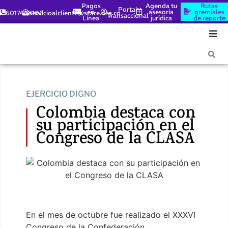
Pagos
Agenda tu
Rutas
Portal
en
asesoría
gremiales
6017448100
servicioalcliente@scare.org.co
Transaccional
Línea
jurídica
de reporte
EJERCICIO DIGNO
Colombia destaca con
su participación en el
Congreso de la CLASA
En el mes de octubre fue realizado el XXXVI
Congreso de la Confederación