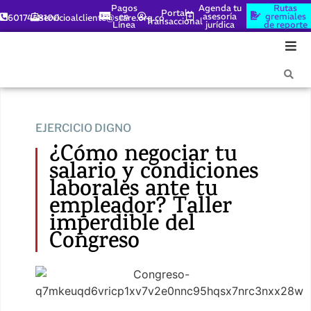
Pagos
Agenda tu
Rutas
Portal
en
asesoría
gremiales
6017448100
servicioalcliente@scare.org.co
Transaccional
Línea
jurídica
de reporte
EJERCICIO DIGNO
¿Cómo negociar tu
salario y condiciones
laborales ante tu
empleador? Taller
imperdible del
Congreso