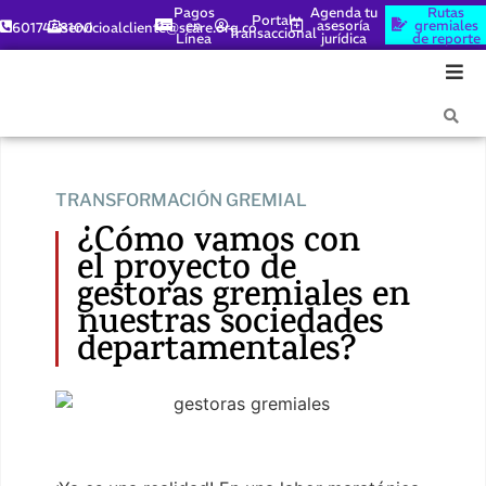
Pagos
Agenda tu
Rutas
Portal
en
asesoría
gremiales
6017448100
servicioalcliente@scare.org.co
Transaccional
Línea
jurídica
de reporte
TRANSFORMACIÓN GREMIAL
¿Cómo vamos con
el proyecto de
gestoras gremiales en
nuestras sociedades
departamentales?