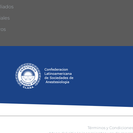
liados
ales
ros
Términos y Condicione