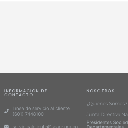
INFORMACIÓN DE
NOSOTROS
CONTACTO
¿Quiénes Somos?
Línea de servicio al cliente
(601) 7448100
Junta Directiva Na
Presidentes Socie
servicioalcliente@scare.org.co
Departamentales