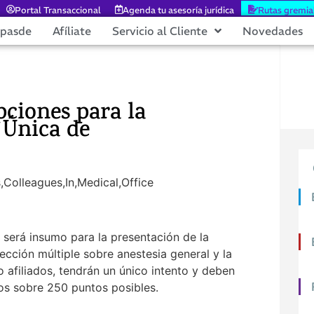
Portal Transaccional
Agenda tu asesoría jurídica
Rutas gremia
epasde
Afíliate
Servicio al Cliente
Novedades
pciones para la
 Única de
 será insumo para la presentación de la
cción múltiple sobre anestesia general y la
o afiliados, tendrán un único intento y deben
os sobre 250 puntos posibles.