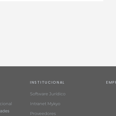
INSTITUCIONAL
EMP
Software Jurídico
cional
Intranet Mykyo
dades
Proveedores