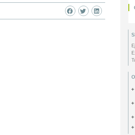
S
E
E
T
O