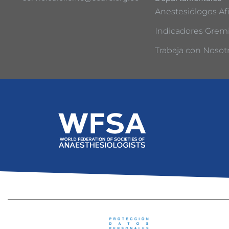
Anestesiólogos Afi
Indicadores Gremi
Trabaja con Nosot