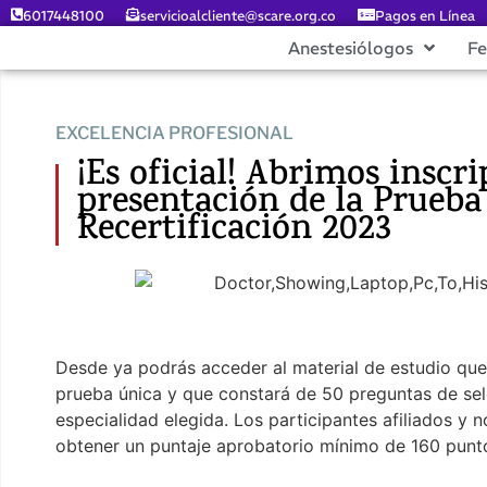
6017448100
servicioalcliente@scare.org.co
Pagos en Línea
Anestesiólogos
F
EXCELENCIA PROFESIONAL
¡Es oficial! Abrimos inscri
presentación de la Prueba
Recertificación 2023
Desde ya podrás acceder al material de estudio que
prueba única y que constará de 50 preguntas de sele
especialidad elegida. Los participantes afiliados y n
obtener un puntaje aprobatorio mínimo de 160 punt