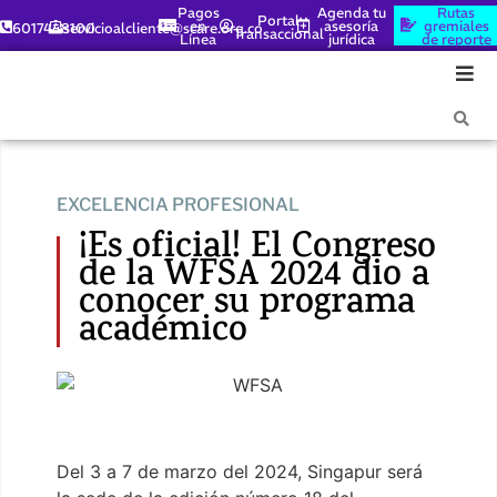
Pagos
Agenda tu
Rutas
Portal
en
asesoría
gremiales
6017448100
servicioalcliente@scare.org.co
Transaccional
Línea
jurídica
de reporte
EXCELENCIA PROFESIONAL
¡Es oficial! El Congreso
de la WFSA 2024 dio a
conocer su programa
académico
Del 3 a 7 de marzo del 2024, Singapur será