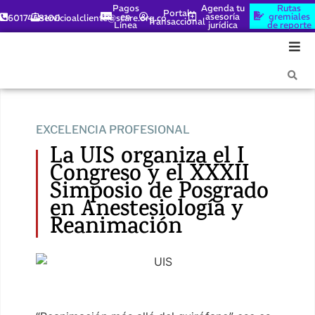
Pagos
Agenda tu
Rutas
Portal
en
asesoría
gremiales
6017448100
servicioalcliente@scare.org.co
Transaccional
Línea
jurídica
de reporte
EXCELENCIA PROFESIONAL
La UIS organiza el I
Congreso y el XXXII
Simposio de Posgrado
en Anestesiología y
Reanimación